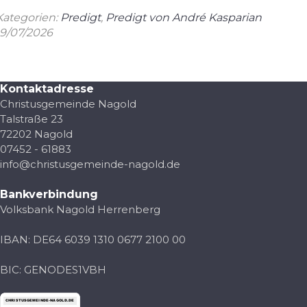
Kategorien:
Predigt
,
Predigt von André Kasparian
19/07/2026
Kontaktadresse
Christusgemeinde Nagold
Talstraße 23
72202 Nagold
07452 - 61883
info@christusgemeinde-nagold.de
Bankverbindung
Volksbank Nagold Herrenberg
IBAN: DE64 6039 1310 0677 2100 00
BIC: GENODES1VBH