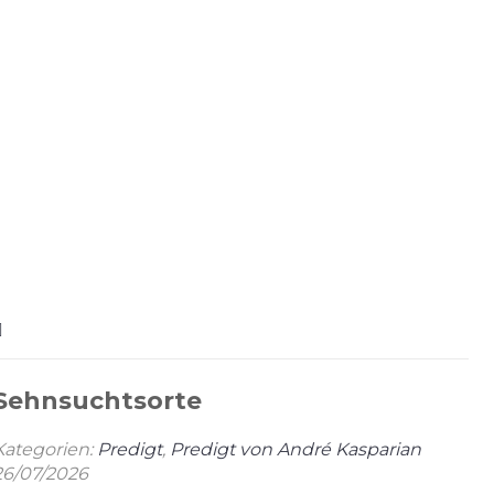
Sehnsuchtsorte
Kategorien:
Predigt
,
Predigt von André Kasparian
26/07/2026