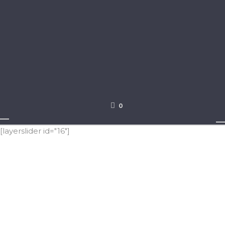
0
[layerslider id="16"]
WILLKOMMEN
ZUHAUSE