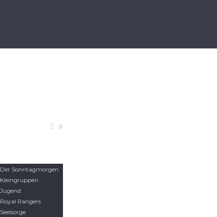
STARTSEITE
0
WER WIR
SIND
UNSERE ANGEBOTE
Der Sonntagmorgen
Kleingruppen
Jugend
Royal Rangers
Seelsorge