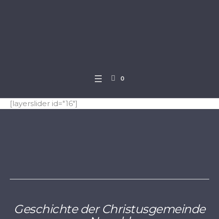
0
[layerslider id="16"]
Geschichte der Christusgemeinde