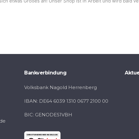
sich etwas Großes an! Unser Shop ist in Arbeit und wird bald ver
Bankverbindung
Aktue
Volksbank Nagold Herrenberg
IBAN: DE64 6039 1310 0677 2100 00
BIC: GENODES1VBH
.de