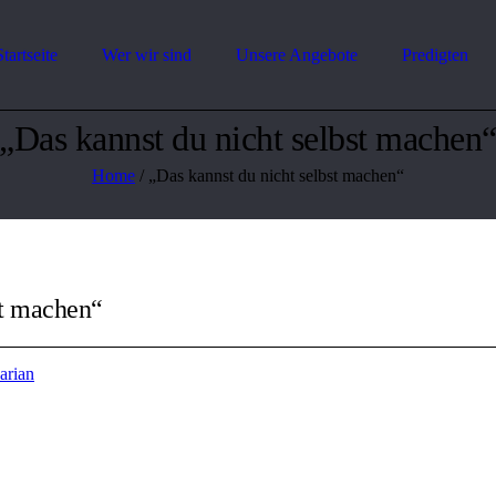
Startseite
Wer wir sind
Unsere Angebote
Predigten
„Das kannst du nicht selbst machen
Home
/
„Das kannst du nicht selbst machen“
st machen“
arian