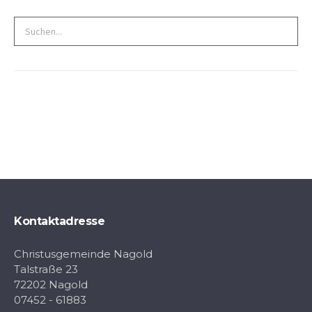
Search
for:
Kontaktadresse
Christusgemeinde Nagold
Talstraße 23
72202 Nagold
07452 - 61883