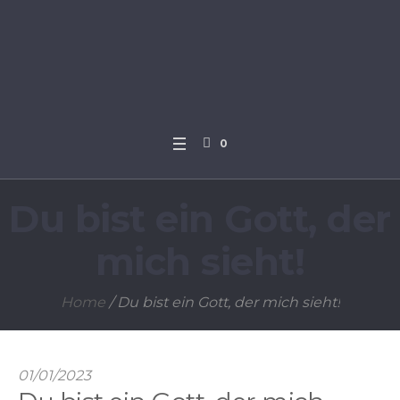
0
Du bist ein Gott, der
mich sieht!
Home
/
Du bist ein Gott, der mich sieht!
01/01/2023