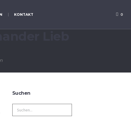
N
KONTAKT
0
nander Lieb
n
Suchen
Search
for: