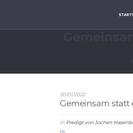
START
Gemeinsam 
30/01/2022
Gemeinsam statt e
In
Predigt von Jochen Hasenb