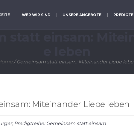
SEITE
WER WIR SIND
UNSERE ANGEBOTE
PREDIGTE
statt einsam: Mitei
e leben
Home
/
Gemeinsam statt einsam: Miteinander Liebe lebe
insam: Miteinander Liebe leben
urger
,
Predigtreihe: Gemeinsam statt einsam