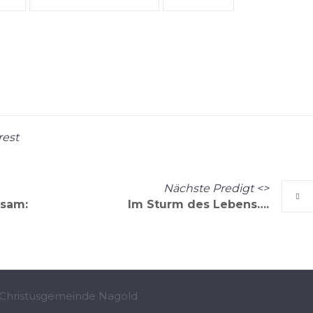
rest
Nächste
Predigt
<>
nsam:
Im Sturm des Lebens….
 Christusgemeinde Nagold