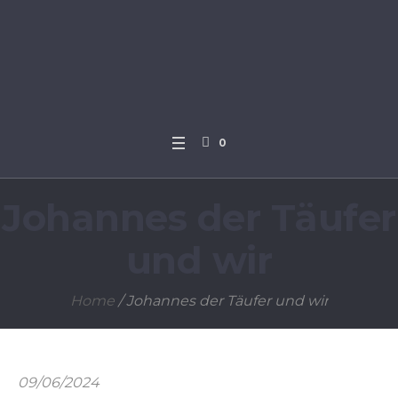
0
Johannes der Täufer
und wir
Home
/
Johannes der Täufer und wir
09/06/2024