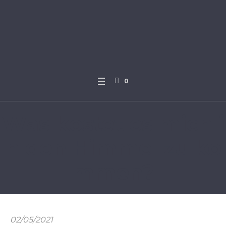
0
Was kostet es mich i
n den Himmel zu ko
mmen?
02/05/2021