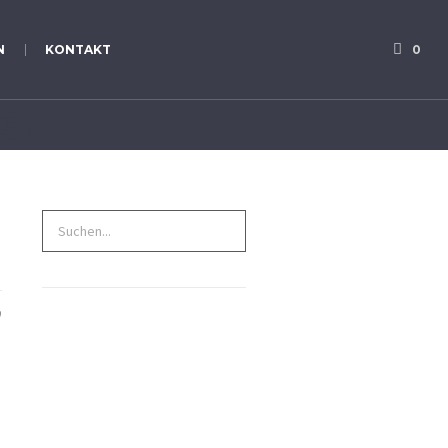
N
KONTAKT
0
st
Search
for: