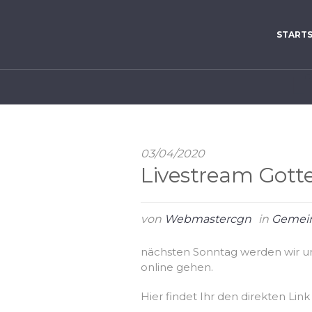
STARTS
L
03/04/2020
Livestream Gotte
von
Webmastercgn
in
Gemei
nächsten Sonntag werden wir um
online gehen.
Hier findet Ihr den direkten Li