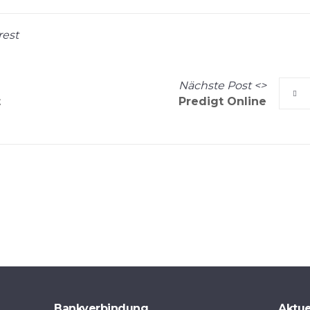
rest
Nächste
Post
<>
t
Predigt Online
Bankverbindung
Aktue