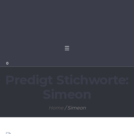
0
Predigt Stichworte:
Simeon
Home
/
Simeon