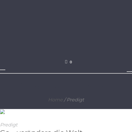
0
Archiv:
Predigt
Home
/
Predigt
Predigt