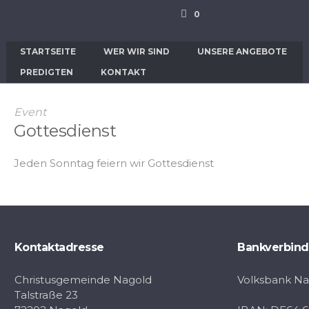
Kategorie
0
Hom
STARTSEITE
WER WIR SIND
UNSERE ANGEBOTE
PREDIGTEN
KONTAKT
Event
Gottesdienst
Jeden Sonntag feiern wir Gottesdienst
Kontaktadresse
Bankverbin
Christusgemeinde Nagold
Volksbank N
Talstraße 23