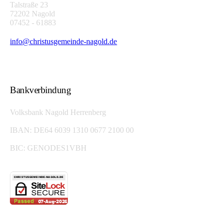
Talstraße 23
72202 Nagold
07452 - 61883
info@christusgemeinde-nagold.de
Bankverbindung
Volksbank Nagold Herrenberg
IBAN: DE64 6039 1310 0677 2100 00
BIC: GENODES1VBH