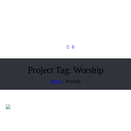
0
Project Tag:
Worship
Home
/
Worship