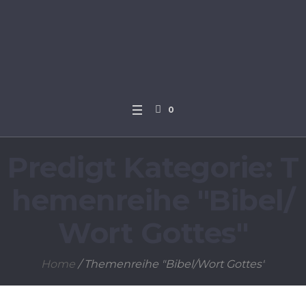
0
Predigt Kategorie:
T
hemenreihe "Bibel/
Wort Gottes"
Home
/
Themenreihe "Bibel/Wort Gottes"